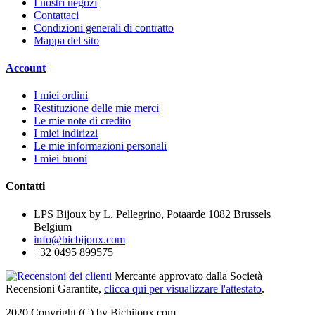
I nostri negozi
Contattaci
Condizioni generali di contratto
Mappa del sito
Account
I miei ordini
Restituzione delle mie merci
Le mie note di credito
I miei indirizzi
Le mie informazioni personali
I miei buoni
Contatti
LPS Bijoux by L. Pellegrino, Potaarde 1082 Brussels
Belgium
info@bicbijoux.com
+32 0495 899575
Mercante approvato dalla Società
Recensioni Garantite,
clicca qui per visualizzare l'attestato
.
2020 Copyright (C) by Bicbijoux.com