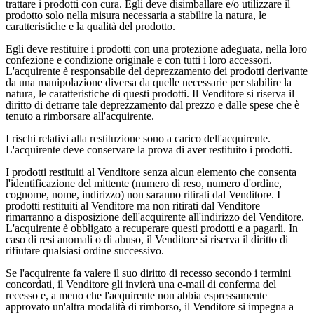
trattare i prodotti con cura. Egli deve disimballare e/o utilizzare il
prodotto solo nella misura necessaria a stabilire la natura, le
caratteristiche e la qualità del prodotto.
Egli deve restituire i prodotti con una protezione adeguata, nella loro
confezione e condizione originale e con tutti i loro accessori.
L'acquirente è responsabile del deprezzamento dei prodotti derivante
da una manipolazione diversa da quelle necessarie per stabilire la
natura, le caratteristiche di questi prodotti. Il Venditore si riserva il
diritto di detrarre tale deprezzamento dal prezzo e dalle spese che è
tenuto a rimborsare all'acquirente.
I rischi relativi alla restituzione sono a carico dell'acquirente.
L'acquirente deve conservare la prova di aver restituito i prodotti.
I prodotti restituiti al Venditore senza alcun elemento che consenta
l'identificazione del mittente (numero di reso, numero d'ordine,
cognome, nome, indirizzo) non saranno ritirati dal Venditore. I
prodotti restituiti al Venditore ma non ritirati dal Venditore
rimarranno a disposizione dell'acquirente all'indirizzo del Venditore.
L'acquirente è obbligato a recuperare questi prodotti e a pagarli. In
caso di resi anomali o di abuso, il Venditore si riserva il diritto di
rifiutare qualsiasi ordine successivo.
Se l'acquirente fa valere il suo diritto di recesso secondo i termini
concordati, il Venditore gli invierà una e-mail di conferma del
recesso e, a meno che l'acquirente non abbia espressamente
approvato un'altra modalità di rimborso, il Venditore si impegna a