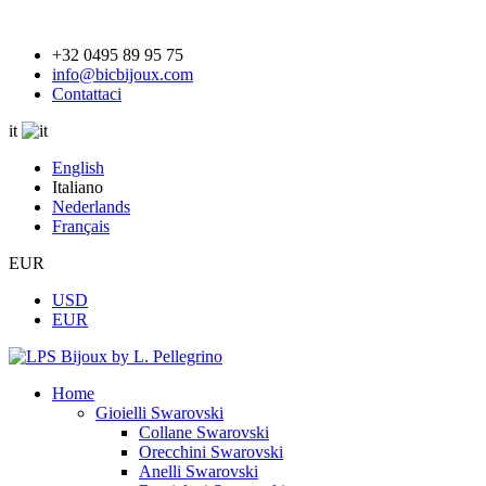
+32 0495 89 95 75
info@bicbijoux.com
Contattaci
it
English
Italiano
Nederlands
Français
EUR
USD
EUR
Home
Gioielli Swarovski
Collane Swarovski
Orecchini Swarovski
Anelli Swarovski