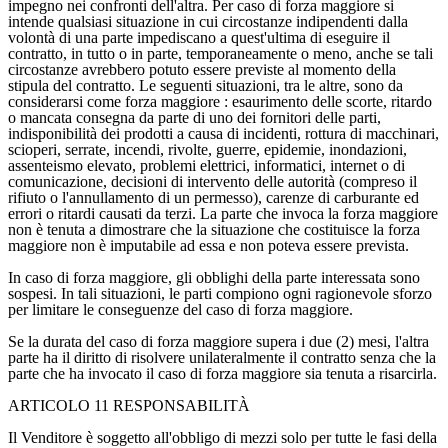
impegno nei confronti dell'altra. Per caso di forza maggiore si
intende qualsiasi situazione in cui circostanze indipendenti dalla
volontà di una parte impediscano a quest'ultima di eseguire il
contratto, in tutto o in parte, temporaneamente o meno, anche se tali
circostanze avrebbero potuto essere previste al momento della
stipula del contratto. Le seguenti situazioni, tra le altre, sono da
considerarsi come forza maggiore : esaurimento delle scorte, ritardo
o mancata consegna da parte di uno dei fornitori delle parti,
indisponibilità dei prodotti a causa di incidenti, rottura di macchinari,
scioperi, serrate, incendi, rivolte, guerre, epidemie, inondazioni,
assenteismo elevato, problemi elettrici, informatici, internet o di
comunicazione, decisioni di intervento delle autorità (compreso il
rifiuto o l'annullamento di un permesso), carenze di carburante ed
errori o ritardi causati da terzi. La parte che invoca la forza maggiore
non è tenuta a dimostrare che la situazione che costituisce la forza
maggiore non è imputabile ad essa e non poteva essere prevista.
In caso di forza maggiore, gli obblighi della parte interessata sono
sospesi. In tali situazioni, le parti compiono ogni ragionevole sforzo
per limitare le conseguenze del caso di forza maggiore.
Se la durata del caso di forza maggiore supera i due (2) mesi, l'altra
parte ha il diritto di risolvere unilateralmente il contratto senza che la
parte che ha invocato il caso di forza maggiore sia tenuta a risarcirla.
ARTICOLO 11 RESPONSABILITÀ
Il Venditore è soggetto all'obbligo di mezzi solo per tutte le fasi della