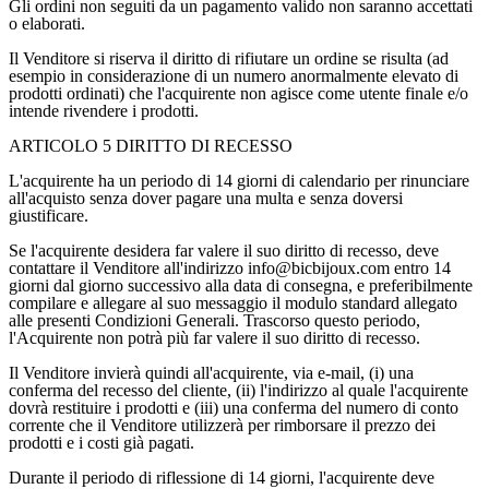
Gli ordini non seguiti da un pagamento valido non saranno accettati
o elaborati.
Il Venditore si riserva il diritto di rifiutare un ordine se risulta (ad
esempio in considerazione di un numero anormalmente elevato di
prodotti ordinati) che l'acquirente non agisce come utente finale e/o
intende rivendere i prodotti.
ARTICOLO 5 DIRITTO DI RECESSO
L'acquirente ha un periodo di 14 giorni di calendario per rinunciare
all'acquisto senza dover pagare una multa e senza doversi
giustificare.
Se l'acquirente desidera far valere il suo diritto di recesso, deve
contattare il Venditore all'indirizzo info@bicbijoux.com entro 14
giorni dal giorno successivo alla data di consegna, e preferibilmente
compilare e allegare al suo messaggio il modulo standard allegato
alle presenti Condizioni Generali. Trascorso questo periodo,
l'Acquirente non potrà più far valere il suo diritto di recesso.
Il Venditore invierà quindi all'acquirente, via e-mail, (i) una
conferma del recesso del cliente, (ii) l'indirizzo al quale l'acquirente
dovrà restituire i prodotti e (iii) una conferma del numero di conto
corrente che il Venditore utilizzerà per rimborsare il prezzo dei
prodotti e i costi già pagati.
Durante il periodo di riflessione di 14 giorni, l'acquirente deve