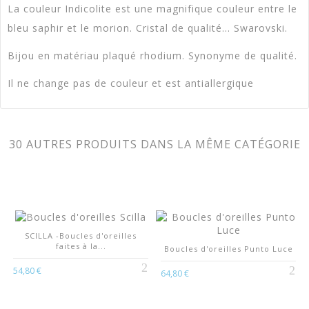
La couleur Indicolite est une magnifique couleur entre le
Poids
6 Gr
bleu saphir et le morion.
Cristal de qualité... Swarovski.
Matériel De Production
Métal Rhodié
Bijou en matériau plaqué rhodium.
Synonyme de qualité.
Styles
Élégant
Il ne change pas de couleur et est antiallergique
CHAINS Models
30 AUTRES PRODUITS DANS LA MÊME CATÉGORIE
CHAINS Models
TÉLÉCHARGEMENT (93.59K)
SCILLA -Boucles d'oreilles
faites à la...
Boucles d'oreilles Punto Luce
54,80 €
64,80 €