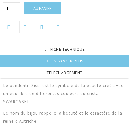
AU PANIER
FICHE TECHNIQUE
EN SAVOIR PLUS
TÉLÉCHARGEMENT
Le pendentif Sissi est le symbole de la beauté créé avec
Chaine
40 Cm
un équilibre de différentes couleurs du cristal
Type De Chaîne
Model A
SWAROVSKI.
Hauteur
4 Cm
Le nom du bijou rappelle la beauté et le caractère de la
reine d'Autriche.
Largeur
3 Cm