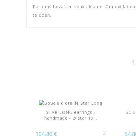
Parfums bevatten vaak alcohol. Om oxidatiepr
te doen.
1
STAR LONG earrings -
SCIL
handmade - Ø star 19...
itrus
104,80 €
54,8
.