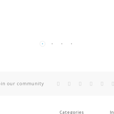
oin our community
y
Categories
I