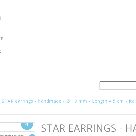
i
um
s
s
/
STAR earrings - handmade - Ø 19 mm - Length 4.5 cm - I
STAR EARRINGS - H