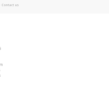
Contact us
i
um
s
s