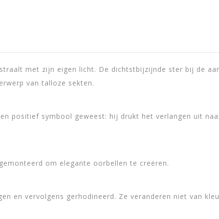
traalt met zijn eigen licht. De dichtstbijzijnde ster bij de a
Cm
derwerp van talloze sekten.
ium-Plated Metal
 een positief symbool geweest: hij drukt het verlangen uit na
nt
d gemonteerd om elegante oorbellen te creëren.
gen en vervolgens gerhodineerd. Ze veranderen niet van kle