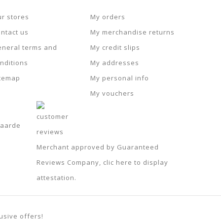
r stores
My orders
ntact us
My merchandise returns
neral terms and
My credit slips
nditions
My addresses
itemap
My personal info
My vouchers
otaarde
Merchant approved by Guaranteed
Reviews Company,
clic here to display
attestation
.
usive offers!