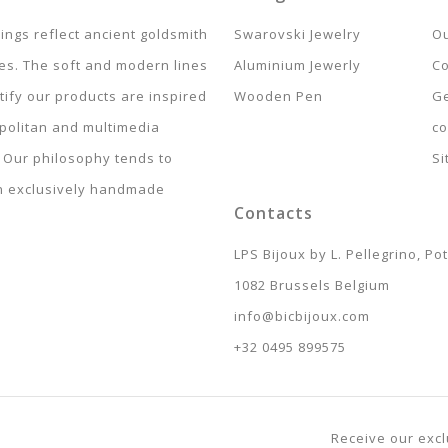
ings reflect ancient goldsmith
Swarovski Jewelry
Ou
es. The soft and modern lines
Aluminium Jewerly
Co
tify our products are inspired
Wooden Pen
Ge
politan and multimedia
co
. Our philosophy tends to
S
n exclusively handmade
Contacts
LPS Bijoux by L. Pellegrino, P
1082 Brussels Belgium
info@bicbijoux.com
+32 0495 899575
Receive our excl