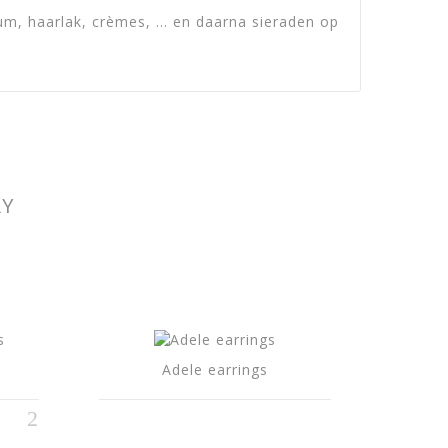
, haarlak, crèmes, ... en daarna sieraden op
RY
Adele earrings
Handma
L
59,80 