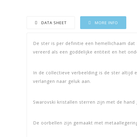
DATA SHEET
MORE INFO
De ster is per definitie een hemellichaam dat s
Height
4,5 
vereerd als een goddelijke entiteit en het on
Weight
6 Gr
Production Material
Rhod
In de collectieve verbeelding is de ster altijd
verlangen naar geluk aan.
Styles
Elega
Swarovski kristallen sterren zijn met de han
De oorbellen zijn gemaakt met metaallegerin